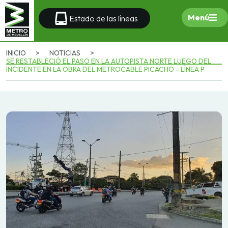
Menú
Estado de las líneas
INICIO
>
NOTICIAS
>
SE RESTABLECIÓ EL PASO EN LA AUTOPISTA NORTE LUEGO DEL
INCIDENTE EN LA OBRA DEL METROCABLE PICACHO - LÍNEA P