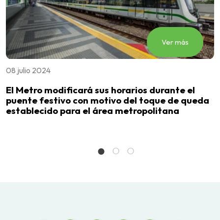
Ver más
08 julio 2024
2
El Metro modificará sus horarios durante el
M
puente festivo con motivo del toque de queda
i
establecido para el área metropolitana
P