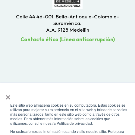
Calle 44 46-001, Bello-Antioquia-Colombia-
Suramérica.
A.A. 9128 Medellín
Contacto ético (Línea anticorrupción)
×
Este sitio web almacena cookies en su computadora. Estas cookies se
utilizan para mejorar su experiencia en el sitio web y brindarle servicios
más personalizados, tanto en este sitio web como a través de otros
Todos los derechos reservados. Recomendamos usar una resolución de
medios. Para obtener más información sobre las cookies que
pantalla de 1024 x 768. Para mayor compatibilidad, utilizar microsoft
utilizamos, consulte nuestra Política de privacidad.
Edge, Google Chrome o Mozilla Firefox
No rastrearemos su información cuando visite nuestro sitio. Pero para