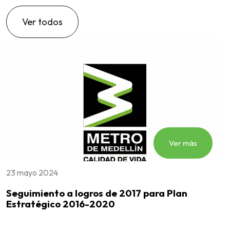
Ver todos
Ver más
23 mayo 2024
2
Seguimiento a logros de 2017 para Plan
S
Estratégico 2016-2020
E