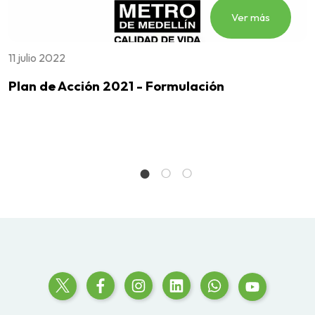
Ver más
11 julio 2022
1
Plan de Acción 2021 - Formulación
F