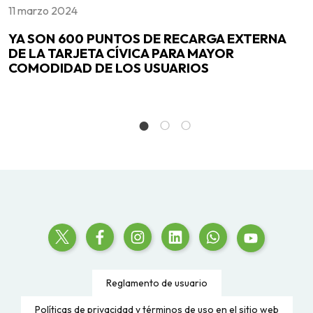
11 marzo 2024
1
A
YA SON 600 PUNTOS DE RECARGA EXTERNA
Y
RA
DE LA TARJETA CÍVICA PARA MAYOR
w
COMODIDAD DE LOS USUARIOS
Reglamento de usuario
Políticas de privacidad y términos de uso en el sitio web