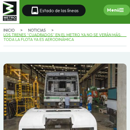
Menú
Estado de las líneas
INICIO
>
NOTICIAS
>
LOS TRENES “CUADRADOS” EN EL METRO YA NO SE VERÁN MÁS:
TODA LA FLOTA YA ES AERODINÁMICA