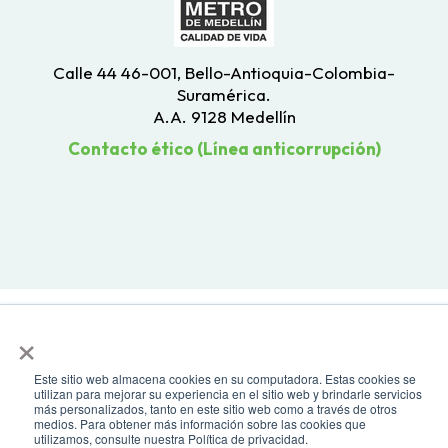
Calle 44 46-001, Bello-Antioquia-Colombia-
Suramérica.
A.A. 9128 Medellín
Contacto ético (Línea anticorrupción)
×
Este sitio web almacena cookies en su computadora. Estas cookies se
utilizan para mejorar su experiencia en el sitio web y brindarle servicios
Todos los derechos reservados. Recomendamos usar una resolución de
más personalizados, tanto en este sitio web como a través de otros
pantalla de 1024 x 768. Para mayor compatibilidad, utilizar microsoft
medios. Para obtener más información sobre las cookies que
Edge, Google Chrome o Mozilla Firefox
utilizamos, consulte nuestra Política de privacidad.