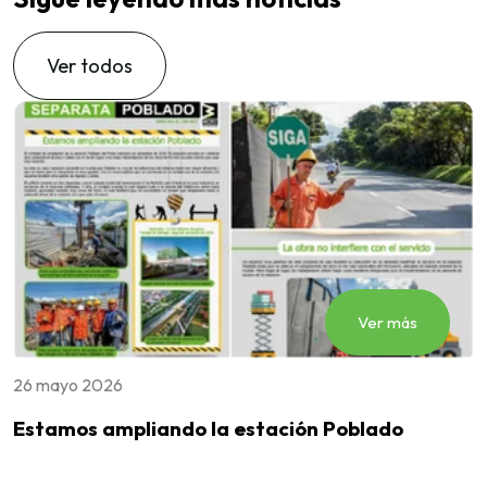
Ver todos
Ver más
26 mayo 2026
2
so
Estamos ampliando la estación Poblado
L
E
D