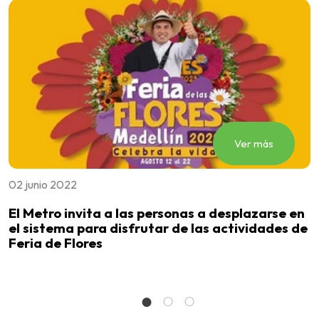
Ver más
02 junio 2022
2
El Metro invita a las personas a desplazarse en
E
el sistema para disfrutar de las actividades de
D
Feria de Flores
E
S