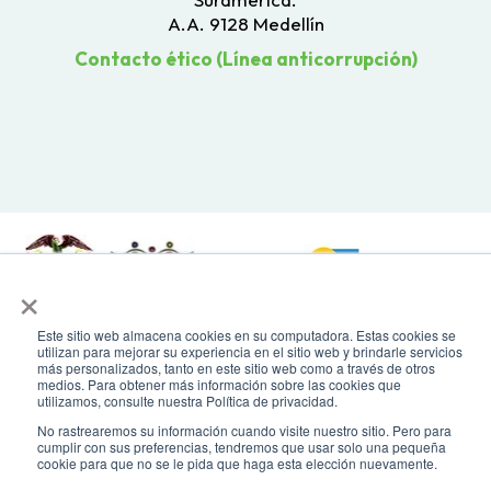
A.A. 9128 Medellín
Contacto ético (Línea anticorrupción)
×
Este sitio web almacena cookies en su computadora. Estas cookies se
Todos los derechos reservados. Recomendamos usar una resolución de
utilizan para mejorar su experiencia en el sitio web y brindarle servicios
pantalla de 1024 x 768. Para mayor compatibilidad, utilizar microsoft
más personalizados, tanto en este sitio web como a través de otros
Edge, Google Chrome o Mozilla Firefox
medios. Para obtener más información sobre las cookies que
utilizamos, consulte nuestra Política de privacidad.
No rastrearemos su información cuando visite nuestro sitio. Pero para
cumplir con sus preferencias, tendremos que usar solo una pequeña
cookie para que no se le pida que haga esta elección nuevamente.