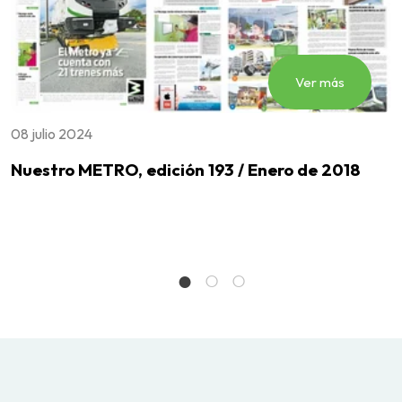
Ver más
08 julio 2024
1
Nuestro METRO, edición 193 / Enero de 2018
C
e