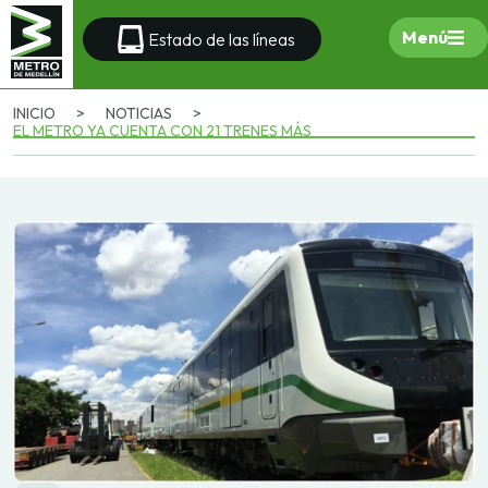
Menú
Estado de las líneas
INICIO
>
NOTICIAS
>
EL METRO YA CUENTA CON 21 TRENES MÁS