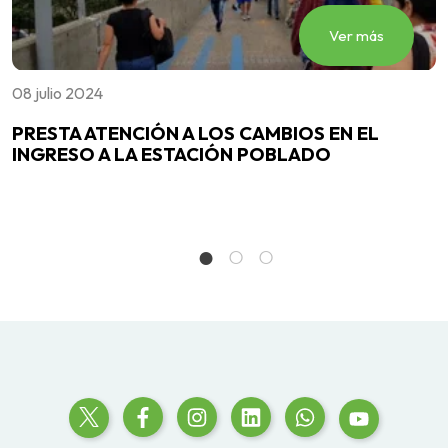
Ver más
08 julio 2024
0
e
PRESTA ATENCIÓN A LOS CAMBIOS EN EL
L
INGRESO A LA ESTACIÓN POBLADO
e
t
v