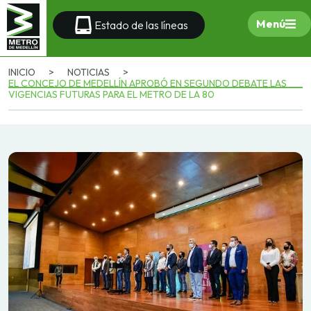
Menú
Estado de las líneas
INICIO
>
NOTICIAS
>
EL CONCEJO DE MEDELLÍN APROBÓ EN SEGUNDO DEBATE LAS
VIGENCIAS FUTURAS PARA EL METRO DE LA 80