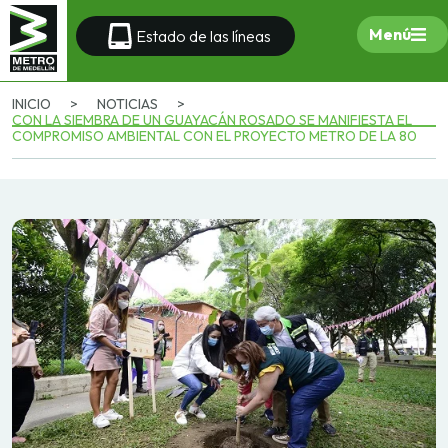
Menú
Estado de las líneas
INICIO
>
NOTICIAS
>
CON LA SIEMBRA DE UN GUAYACÁN ROSADO SE MANIFIESTA EL
COMPROMISO AMBIENTAL CON EL PROYECTO METRO DE LA 80