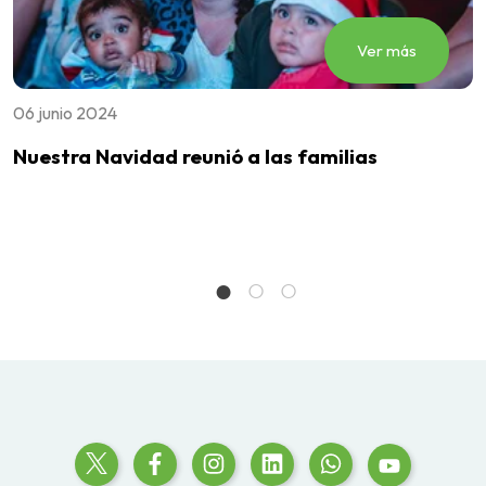
Ver más
06 junio 2024
1
Nuestra Navidad reunió a las familias
Y
w