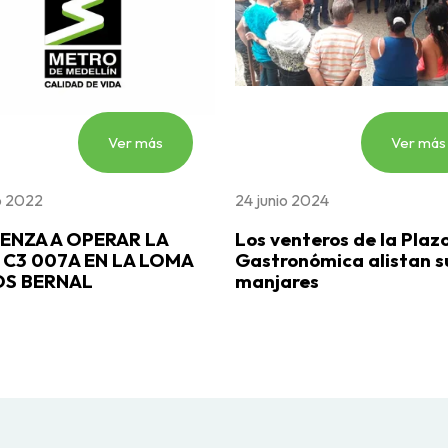
Ver más
Ver más
io 2022
24 junio 2024
ENZA A OPERAR LA
Los venteros de la Plaz
 C3 007A EN LA LOMA
Gastronómica alistan s
OS BERNAL
manjares