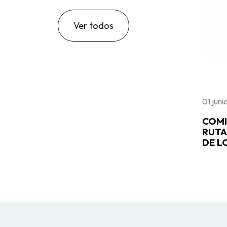
Ver todos
01 jun
COMI
RUTA
DE L