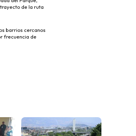
udad del Parque,
 trayecto de la ruta
ros barrios cercanos
or frecuencia de