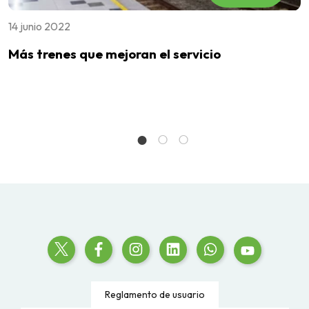
14 junio 2022
3
Más trenes que mejoran el servicio
M
D
M
D
P
Reglamento de usuario