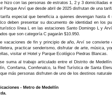
se hizo con las personas de estratos 1, 2 y 3 domiciliadas e
el Parque Arví que desde abril de 2025 disfrutan de una tar
tarifa especial que beneficia a quienes devengan hasta 4 
alco deben presentar su documento de identidad en los pu
 turístico línea L en las estaciones Santo Domingo L y Arví
iados que son categoría C pagarán $10.950.
 vacaciones de fin y principio de año, Arví se convierte e
silletera, practicar senderismo, disfrutar de arte, música, y
 ellas, visitar el Hotel y Parque Ecológico Piedras Blancas.
e suma al trabajo articulado entre el Distrito de Medellí
lín, Comfama, Comfenalco, la Red Turística de Santa Elen
a que más personas disfruten de uno de los destinos natural
caciones - Metro de Medellín
tda.