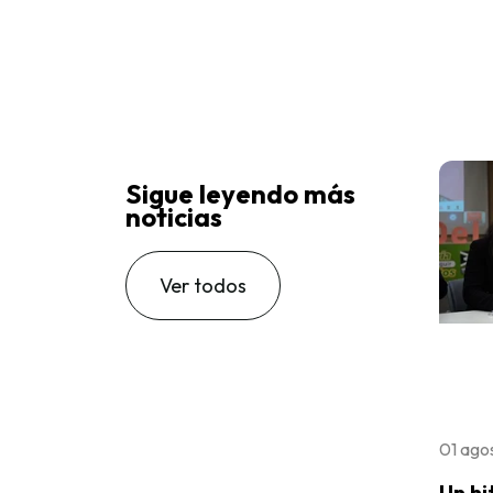
Sigue leyendo más
noticias
Ver todos
01 ago
Un hi