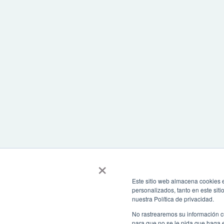
×
Este sitio web almacena cookies e
personalizados, tanto en este sit
nuestra Política de privacidad.
No rastrearemos su información c
para que no se le pida que haga 