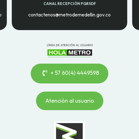
CANAL RECEPCIÓN PQRSDF
o
contactenos@metrodemedellin.gov.co
+ 57 60(4) 4449598
Atención al usuario