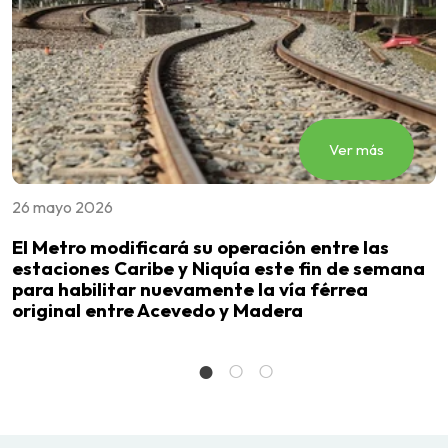
Ver más
26 mayo 2026
0
s
El Metro modificará su operación entre las
E
a
estaciones Caribe y Niquía este fin de semana
e
para habilitar nuevamente la vía férrea
F
original entre Acevedo y Madera