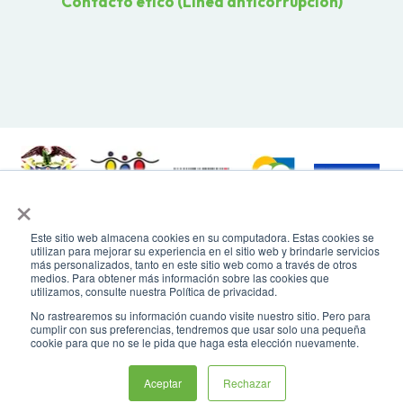
Contacto ético (Línea anticorrupción)
×
Todos los derechos reservados. Recomendamos usar una resolución de
Este sitio web almacena cookies en su computadora. Estas cookies se
pantalla de 1024 x 768. Para mayor compatibilidad, utilizar microsoft
utilizan para mejorar su experiencia en el sitio web y brindarle servicios
Edge, Google Chrome o Mozilla Firefox
más personalizados, tanto en este sitio web como a través de otros
medios. Para obtener más información sobre las cookies que
utilizamos, consulte nuestra Política de privacidad.
No rastrearemos su información cuando visite nuestro sitio. Pero para
cumplir con sus preferencias, tendremos que usar solo una pequeña
cookie para que no se le pida que haga esta elección nuevamente.
Asistente virtual
Aceptar
Rechazar