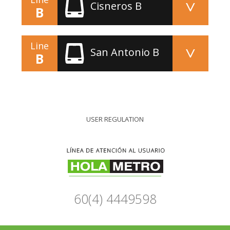
Cisneros B
B
Line
San Antonio B
B
USER REGULATION
60(4) 4449598