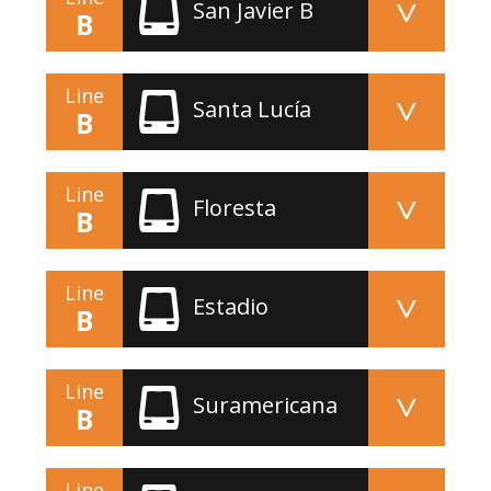
San Javier B
B
Line
Santa Lucía
B
Line
Floresta
B
Line
Estadio
B
Line
Suramericana
B
Line